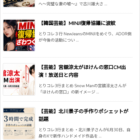
へ～完璧な妻の嘘～』で古川雄大さ ...
【韓国芸能】MINJI復帰協議に波紋
とりコレ３行 NewJeansのMINJIをめぐり、ADOR側
が今後の活動につい ...
【芸能】宮舘涼太がほけんの窓口CM出
演！放送日と内容
とりコレ3行まとめ Snow Manの宮舘涼太さんが
「ほけんの窓口」の新イメージ ...
【芸能】北川景子の手作りポシェットが
話題
とりコレ3行まとめ ・北川景子さんが6月30日、自
身のXで新作ハンドメイド作品を ...