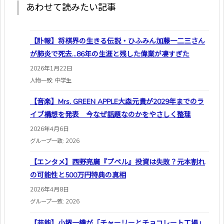
あわせて読みたい記事
【訃報】将棋界の生きる伝説・ひふみん加藤一二三さん
が肺炎で死去…86年の生涯と残した偉業が凄すぎた
2026年1月22日
人物一致: 中学生
【音楽】Mrs. GREEN APPLE大森元貴が2029年までのラ
イブ構想を発表 今なぜ話題なのかをやさしく整理
2026年4月6日
グループ一致: 2026
【エンタメ】西野亮廣『プペル』投資は失敗？元本割れ
の可能性と500万円特典の真相
2026年4月8日
グループ一致: 2026
【芸能】小堺一機が「チャーリーとチョコレート工場」