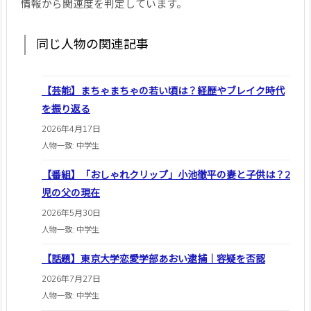
情報から関連度を判定しています。
同じ人物の関連記事
【芸能】まちゃまちゃの若い頃は？経歴やブレイク時代
を振り返る
2026年4月17日
人物一致: 中学生
【番組】「おしゃれクリップ」小池徹平の妻と子供は？2
児の父の現在
2026年5月30日
人物一致: 中学生
【話題】東京大学恋愛学部あおい逮捕｜容疑を否認
2026年7月27日
人物一致: 中学生