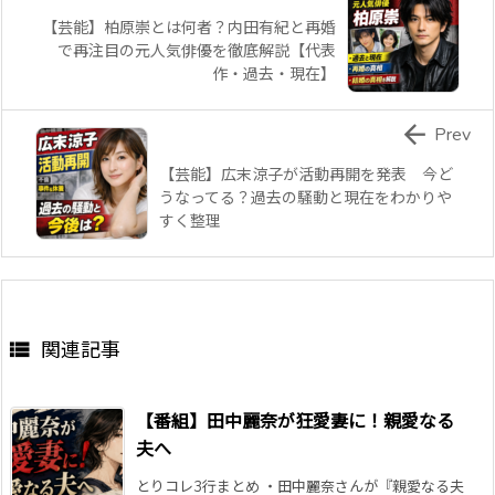
【芸能】柏原崇とは何者？内田有紀と再婚
で再注目の元人気俳優を徹底解説【代表
作・過去・現在】

Prev
【芸能】広末涼子が活動再開を発表 今ど
うなってる？過去の騒動と現在をわかりや
すく整理

関連記事
【番組】田中麗奈が狂愛妻に！親愛なる
夫へ
とりコレ3行まとめ ・田中麗奈さんが『親愛なる夫