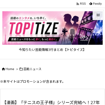

Feedly
RSS


メニュ

サイド

今知りたい芸能情報3行まとめ【トピタイズ】
前へ

次へ

Home
>

芸能ニュース

検索
※本サイトはプロモーションが含まれます。
【漫画】『テニスの王子様』シリーズ完結へ！27年