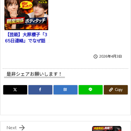
【芸能】大原櫻子「3
65日連絡」でなぜ話
題に？原嘉孝との発言
内容と過去のボディタ

2026年4月3日
ッチ再燃を整理
是非シェアお願いします！
B!
Copy

Next