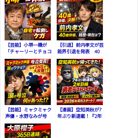
【芸能】小堺一機が
【引退】前内孝文が芸
「チャーリーとチョコ
能界引退を発表 40
レート工場」休演 自
歳俳優の経歴・代表
宅での転倒けがと現在
作・現在をわかりやす
の状況をわかりやすく
く整理
解説
【芸能】ミャクミャク
【漫画】空知英秋が7
声優・水野なみが号
年ぶり新連載！『2年
泣？声優アワードで何
B組 勇者デストロイヤ
があったのか
ーず』とは？ジャンプ
新時代の注目作を解説