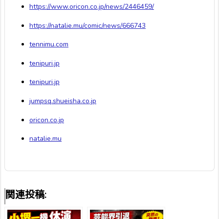
https://www.oricon.co.jp/news/2446459/
https://natalie.mu/comic/news/666743
tennimu.com
tenipuri.jp
tenipuri.jp
jumpsq.shueisha.co.jp
oricon.co.jp
natalie.mu
関連投稿: