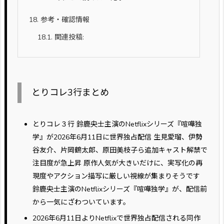
18.
参考・確認情報
18.1.
関連投稿:
とりコレ3行まとめ
とりコレ３行 鈴鹿央士主演のNetflixシリーズ『喧嘩独
学』が2026年6月11日に世界独占配信 生見愛瑠、伊勢
谷友介、片岡鶴太郎、原田美枝子ら追加キャスト解禁で
注目度が急上昇 原作人気が大きいだけに、実写化の再
現度やアクション描写に厳しい視線が集まりそうです
鈴鹿央士主演のNetflixシリーズ『喧嘩独学』が、配信前
から一気にざわついています。
2026年6月11日よりNetflixで世界独占配信される同作