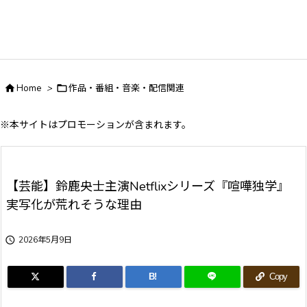

Home
>

作品・番組・音楽・配信関連
※本サイトはプロモーションが含まれます。
【芸能】鈴鹿央士主演Netflixシリーズ『喧嘩独学』
実写化が荒れそうな理由

2026年5月9日
B!
Copy