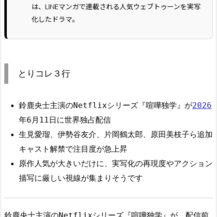
は、LINEマンガで連載される人気ウェブトゥーンを実写
化したドラマ。
とりコレ３行
鈴鹿央士主演のNetflixシリーズ『喧嘩独学』が
2026
年6月11日に世界独占配信
生見愛瑠、伊勢谷友介、片岡鶴太郎、原田美枝子ら追加
キャスト解禁で注目度が急上昇
原作人気が大きいだけに、実写化の再現度やアクション
描写に厳しい視線が集まりそうです
鈴鹿央士主演のNetflixシリーズ『喧嘩独学』が、配信前