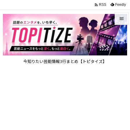

Feedly
RSS


メニュ

サイド

今知りたい芸能情報3行まとめ【トピタイズ】
前へ

次へ

検索