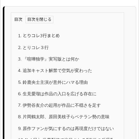
目次
1.
とりコレ3行まとめ
2.
とりコレ３行
3.
『喧嘩独学』実写版とは何か
4.
追加キャスト解禁で空気が変わった
5.
鈴鹿央士主演が意外にハマる理由
6.
生見愛瑠は作品の入口を広げる存在に
7.
伊勢谷友介の起用が作品に不穏さを足す
8.
片岡鶴太郎、原田美枝子らベテラン勢の意味
9.
原作ファンが気にするのは再現度だけではない