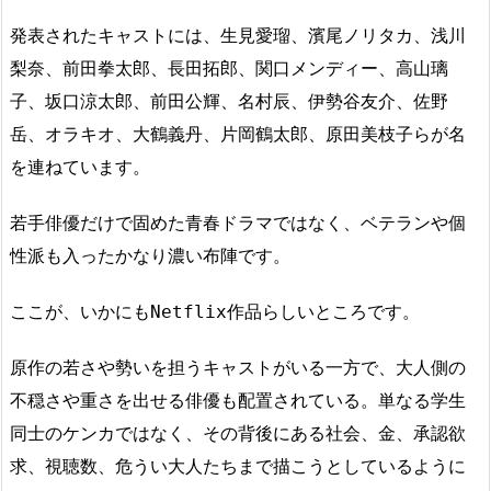
発表されたキャストには、生見愛瑠、濱尾ノリタカ、浅川
梨奈、前田拳太郎、長田拓郎、関口メンディー、高山璃
子、坂口涼太郎、前田公輝、名村辰、伊勢谷友介、佐野
岳、オラキオ、大鶴義丹、片岡鶴太郎、原田美枝子らが名
を連ねています。
若手俳優だけで固めた青春ドラマではなく、ベテランや個
性派も入ったかなり濃い布陣です。
ここが、いかにもNetflix作品らしいところです。
原作の若さや勢いを担うキャストがいる一方で、大人側の
不穏さや重さを出せる俳優も配置されている。単なる学生
同士のケンカではなく、その背後にある社会、金、承認欲
求、視聴数、危うい大人たちまで描こうとしているように