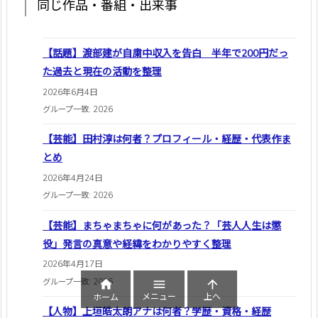
同じ作品・番組・出来事
【話題】渡部建が自粛中収入を告白 半年で200円だっ
た過去と現在の活動を整理
2026年6月4日
グループ一致: 2026
【芸能】田村淳は何者？プロフィール・経歴・代表作ま
とめ
2026年4月24日
グループ一致: 2026
【芸能】まちゃまちゃに何があった？「芸人人生は懲
役」発言の真意や経緯をわかりやすく整理
2026年4月17日
グループ一致: 2026



メニュー
上へ
ホーム
【人物】上垣皓太朗アナは何者？学歴・資格・経歴