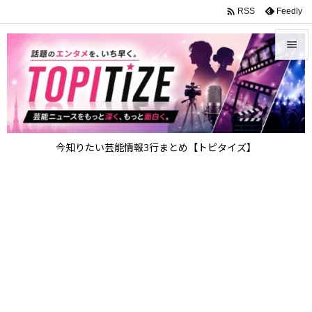

Feedly
RSS


メニュ

サイド

今知りたい芸能情報3行まとめ【トピタイズ】
前へ

次へ

検索