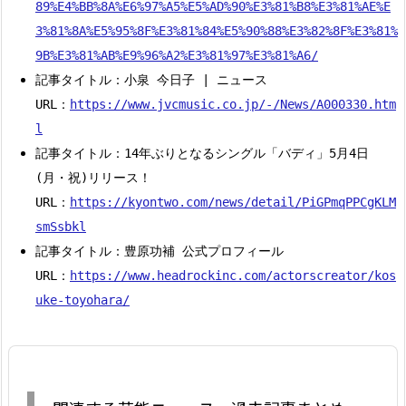
89%E4%BB%8A%E6%97%A5%E5%AD%90%E3%81%B8%E3%81%AE%E
3%81%8A%E5%95%8F%E3%81%84%E5%90%88%E3%82%8F%E3%81%
9B%E3%81%AB%E9%96%A2%E3%81%97%E3%81%A6/
記事タイトル：小泉 今日子 | ニュース
URL：
https://www.jvcmusic.co.jp/-/News/A000330.htm
l
記事タイトル：14年ぶりとなるシングル「バディ」5月4日
(月・祝)リリース！
URL：
https://kyontwo.com/news/detail/PiGPmqPPCgKLM
smSsbkl
記事タイトル：豊原功補 公式プロフィール
URL：
https://www.headrockinc.com/actorscreator/kos
uke-toyohara/