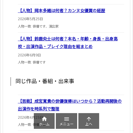
【人物】岡本多緒は何者？カンヌ女優賞の経歴
2026年5月25日
人物一致: 俳優です、演出家
【人物】鈴鹿央士は何者？本名・年齢・身長・出身高
校・出演作品・ブレイク理由を総まとめ
2026年6月9日
人物一致: 俳優です
同じ作品・番組・出来事
【芸能】成宮寛貴の俳優復帰はいつから？活動再開後の
出演作を時系列で整理
2026年4月15日



メニュー
上へ
ホーム
人物一致: 俳優です