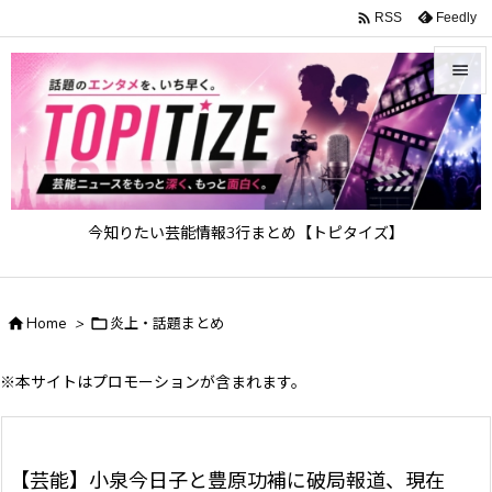

Feedly
RSS


メニュ

サイド

今知りたい芸能情報3行まとめ【トピタイズ】
前へ

次へ

Home
>

炎上・話題まとめ

検索
※本サイトはプロモーションが含まれます。
【芸能】小泉今日子と豊原功補に破局報道、現在