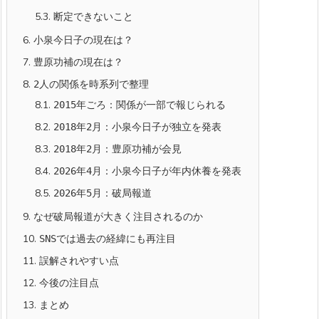
5.3.
断定できないこと
6.
小泉今日子の現在は？
7.
豊原功補の現在は？
8.
2人の関係を時系列で整理
8.1.
2015年ごろ：関係が一部で報じられる
8.2.
2018年2月：小泉今日子が独立を発表
8.3.
2018年2月：豊原功補が会見
8.4.
2026年4月：小泉今日子が年内休養を発表
8.5.
2026年5月：破局報道
9.
なぜ破局報道が大きく注目されるのか
10.
SNSでは過去の経緯にも再注目
11.
誤解されやすい点
12.
今後の注目点
13.
まとめ