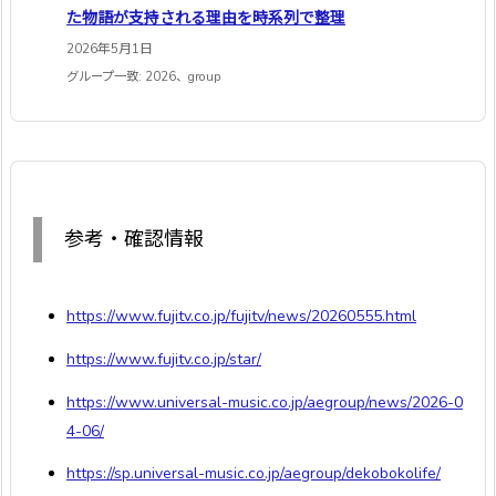
た物語が支持される理由を時系列で整理
2026年5月1日
グループ一致: 2026、group
参考・確認情報
https://www.fujitv.co.jp/fujitv/news/20260555.html
https://www.fujitv.co.jp/star/
https://www.universal-music.co.jp/aegroup/news/2026-0
4-06/
https://sp.universal-music.co.jp/aegroup/dekobokolife/