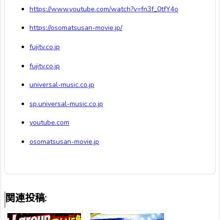
https://www.youtube.com/watch?v=fn3f_0tfY4o
https://osomatsusan-movie.jp/
fujitv.co.jp
fujitv.co.jp
universal-music.co.jp
sp.universal-music.co.jp
youtube.com
osomatsusan-movie.jp
関連投稿: