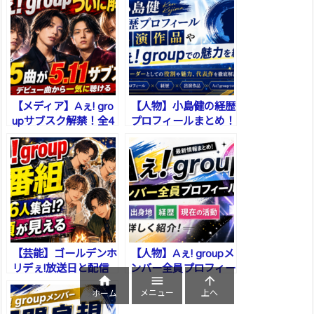
【メディア】Aぇ! gro
【人物】小島健の経歴
upサブスク解禁！全4
プロフィールまとめ！
5曲配信の発表内容ま
出演作品やAぇ! group
とめ
での魅力を紹介
【芸能】ゴールデンホ
【人物】Aぇ! groupメ
リデぇ!放送日と配信
ンバー全員プロフィー



ルまとめ！年齢・出身
メニュー
上へ
ホーム
地・経歴・現在の活動
を詳しく紹介