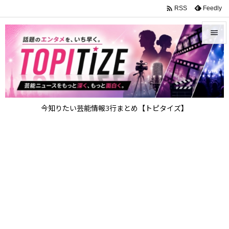

Feedly
RSS


メニュ

サイド

今知りたい芸能情報3行まとめ【トピタイズ】
前へ

次へ

検索