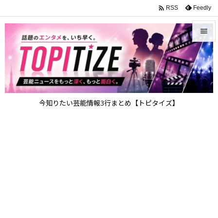

Feedly
RSS


メニュ

サイド

今知りたい芸能情報3行まとめ【トピタイズ】
前へ

次へ

検索