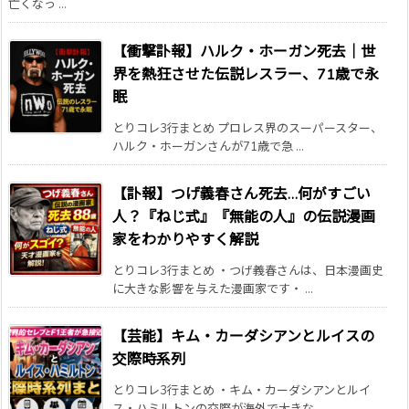
亡くなっ ...
【衝撃訃報】ハルク・ホーガン死去｜世
界を熱狂させた伝説レスラー、71歳で永
眠
とりコレ3行まとめ プロレス界のスーパースター、
ハルク・ホーガンさんが71歳で急 ...
【訃報】つげ義春さん死去…何がすごい
人？『ねじ式』『無能の人』の伝説漫画
家をわかりやすく解説
とりコレ3行まとめ ・つげ義春さんは、日本漫画史
に大きな影響を与えた漫画家です・ ...
【芸能】キム・カーダシアンとルイスの
交際時系列
とりコレ3行まとめ ・キム・カーダシアンとルイ
ス・ハミルトンの交際が海外で大きな ...