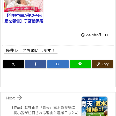
【今野杏南が第2子出
産を報告】子宮動脈瘤
破裂の治療を経た出産
に注目集まる理由や経

2026年6月11日
緯を時系列で整理
是非シェアお願いします！
B!
Copy

Next
【作品】若林正恭『青天』直木賞候補に｜
初小説が注目される理由と選考日まとめ