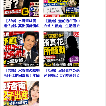
【人物】水野直は何
【結婚】堂前透が田中
者？虎に翼出演俳優の
かえと結婚 生配信で
経歴
突然発表した理由と祝
福が集まる背景を整理
【芸能】水野直の結婚
【話題】尾碕真花の退
相手は桝田幸希！年齢
所騒動とは？時系列と
差や馴れ初めは？
双方の主張