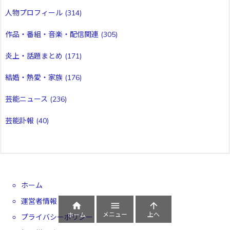
人物プロフィール
(314)
作品・番組・音楽・配信関連
(305)
炎上・話題まとめ
(171)
結婚・熱愛・家族
(176)
芸能ニュース
(236)
芸能訃報
(40)
ホーム
運営者情報



メニュー
上へ
ホーム
プライバシーポリシー