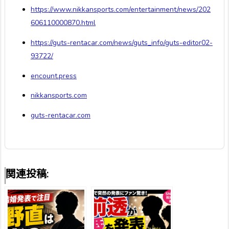
https://www.nikkansports.com/entertainment/news/202
606110000870.html
https://guts-rentacar.com/news/guts_info/guts-editor02-
93722/
encount.press
nikkansports.com
guts-rentacar.com
関連投稿: