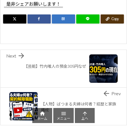
是非シェアお願いします！
B!
Copy

Next
【芸能】竹内唯人の預金305円なぜ

Prev
【人物】ばつまる夫婦は何者？経歴と家族
構成



メニュー
上へ
ホーム