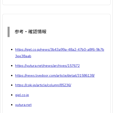
参考・確認情報
https://giel.co.jp/news/3b43a99a-48a2-47b0-a8f6-9b7b
3ee38aab
https://yutura.net/news/archives/157672
https://news.livedoor.com/article/detail/31586138/
https://coki.jp/article/column/85236/
giel.co.jp
yutura.net