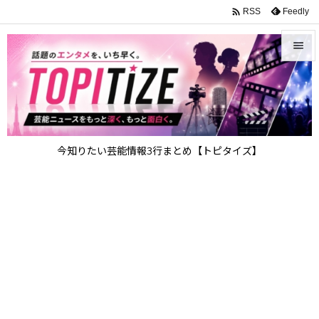

Feedly
RSS


メニュ

サイド

今知りたい芸能情報3行まとめ【トピタイズ】
前へ

次へ

検索