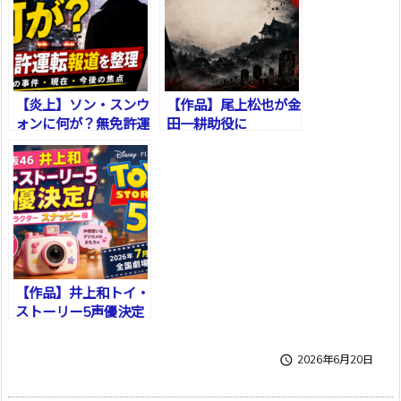
【炎上】ソン・スンウ
【作品】尾上松也が金
ォンに何が？無免許運
田一耕助役に
転報道
【作品】井上和トイ・
ストーリー5声優決定

2026年6月20日