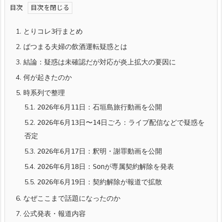
目次
1.
とりコレ3行まとめ
2.
ばつまる夫婦の飲酒運転疑惑とは
3.
結論：疑惑は未確認だが対応が炎上拡大の要因に
4.
何が起きたのか
5.
時系列で整理
5.1.
2026年6月11日：石垣島旅行動画を公開
5.2.
2026年6月13日〜14日ごろ：ライブ配信などで疑惑を
否定
5.3.
2026年6月17日：釈明・謝罪動画を公開
5.4.
2026年6月18日：Sonが専属契約解除を発表
5.5.
2026年6月19日：契約解除が報道で拡散
6.
なぜここまで話題になったのか
7.
公式発表・報道内容