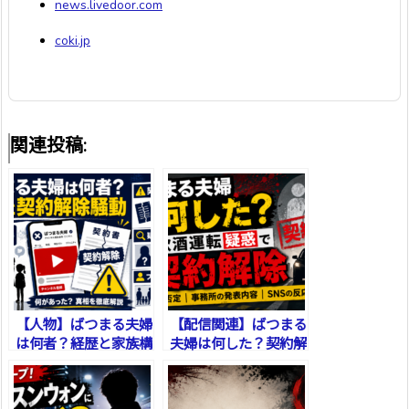
news.livedoor.com
coki.jp
関連投稿:
【人物】ばつまる夫婦
【配信関連】ばつまる
は何者？経歴と家族構
夫婦は何した？契約解
成
除の理由