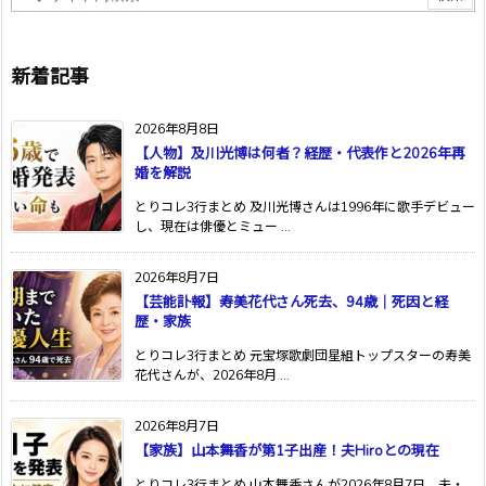
新着記事
2026年8月8日
【人物】及川光博は何者？経歴・代表作と2026年再
婚を解説
とりコレ3行まとめ 及川光博さんは1996年に歌手デビュー
し、現在は俳優とミュー ...
2026年8月7日
【芸能訃報】寿美花代さん死去、94歳｜死因と経
歴・家族
とりコレ3行まとめ 元宝塚歌劇団星組トップスターの寿美
花代さんが、2026年8月 ...
2026年8月7日
【家族】山本舞香が第1子出産！夫Hiroとの現在
とりコレ3行まとめ 山本舞香さんが2026年8月7日、夫・