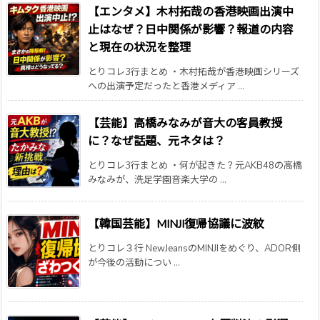
【エンタメ】木村拓哉の香港映画出演中
止はなぜ？日中関係が影響？報道の内容
と現在の状況を整理
とりコレ3行まとめ ・木村拓哉が香港映画シリーズ
への出演予定だったと香港メディア ...
【芸能】高橋みなみが音大の客員教授
に？なぜ話題、元ネタは？
とりコレ3行まとめ ・何が起きた？元AKB48の高橋
みなみが、洗足学園音楽大学の ...
【韓国芸能】MINJI復帰協議に波紋
とりコレ３行 NewJeansのMINJIをめぐり、ADOR側
が今後の活動につい ...