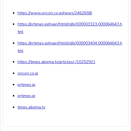
https://www.oricon.co.jp/news/2462658/
https://prtimes.jp/main/html/rd/p/000003323.000064643.h
tml
https://prtimes.jp/main/html/rd/p/000003404.000064643.h
tml
https://times.abema.tv/articles/-/10252921
oricon.co.jp
prtimes.jp
prtimes.jp
times.abema.tv