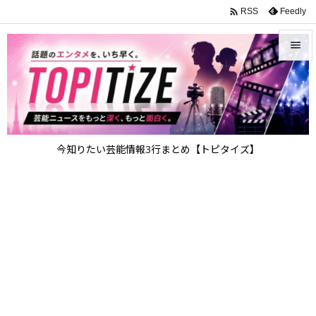

Feedly
RSS


メニュ

サイド

今知りたい芸能情報3行まとめ【トピタイズ】
前へ

次へ

検索