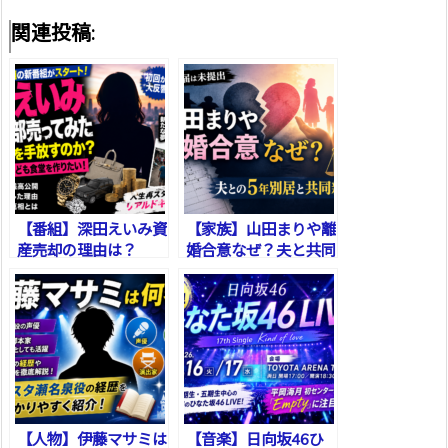
関連投稿:
【番組】深田えいみ資
【家族】山田まりや離
産売却の理由は？
婚合意なぜ？夫と共同
親権へ
【人物】伊藤マサミは
【音楽】日向坂46ひ