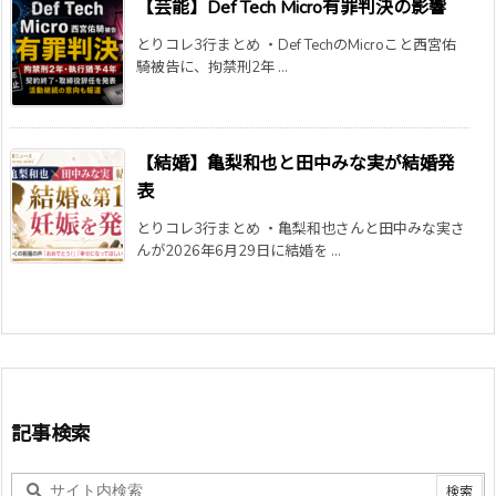
【芸能】Def Tech Micro有罪判決の影響
とりコレ3行まとめ ・Def TechのMicroこと西宮佑
騎被告に、拘禁刑2年 ...
【結婚】亀梨和也と田中みな実が結婚発
表
とりコレ3行まとめ ・亀梨和也さんと田中みな実さ
んが2026年6月29日に結婚を ...
記事検索