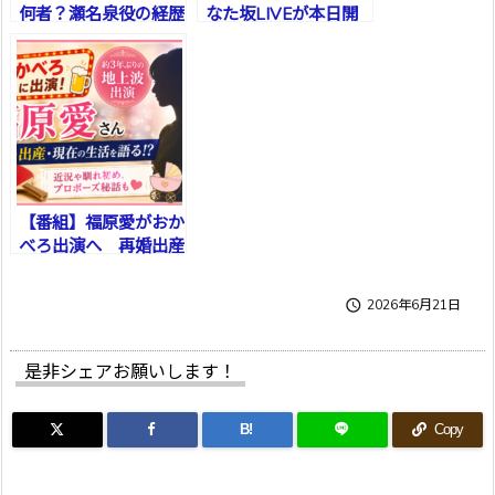
何者？瀬名泉役の経歴
なた坂LIVEが本日開
幕
【番組】福原愛がおか
べろ出演へ 再婚出産
を語る

2026年6月21日
是非シェアお願いします！
B!
Copy