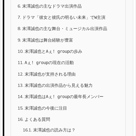
6.
末澤誠也の主なドラマ出演作品
7.
ドラマ「彼女と彼氏の明るい未来」でW主演
8.
末澤誠也の主な舞台・ミュージカル出演作品
9.
末澤誠也は舞台経験が豊富
10.
末澤誠也とAぇ! groupの歩み
11.
Aぇ! groupの現在の活動
12.
末澤誠也が支持される理由
13.
末澤誠也の出演作品から見える魅力
14.
末澤誠也はAぇ! groupの最年長メンバー
15.
末澤誠也の今後に注目
16.
よくある質問
16.1.
末澤誠也の読み方は？