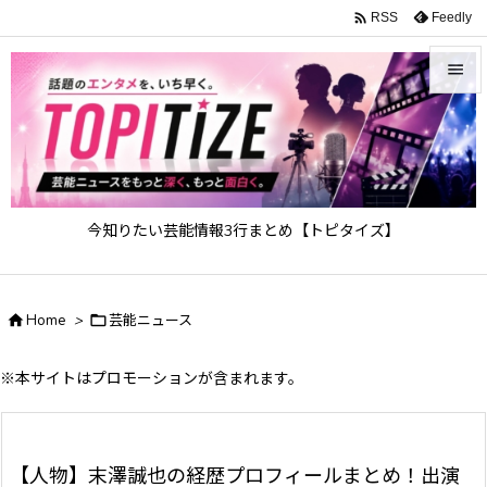

Feedly
RSS


メニュ

サイド

今知りたい芸能情報3行まとめ【トピタイズ】
前へ

次へ

Home
>

芸能ニュース

検索
※本サイトはプロモーションが含まれます。
【人物】末澤誠也の経歴プロフィールまとめ！出演