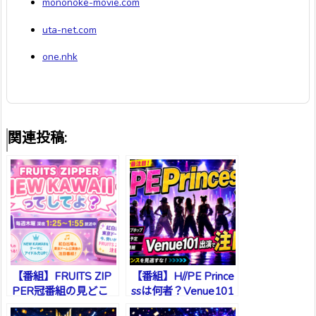
mononoke-movie.com
uta-net.com
one.nhk
関連投稿:
【番組】FRUITS ZIP
【番組】H//PE Prince
PER冠番組の見どこ
ssは何者？Venue101
ろ
出演で注目