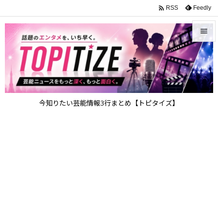

Feedly
RSS


メニュ

サイド

今知りたい芸能情報3行まとめ【トピタイズ】
前へ

次へ

検索