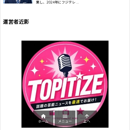
業し、2024年にフジテレ ...
運営者近影



メニュー
上へ
ホーム