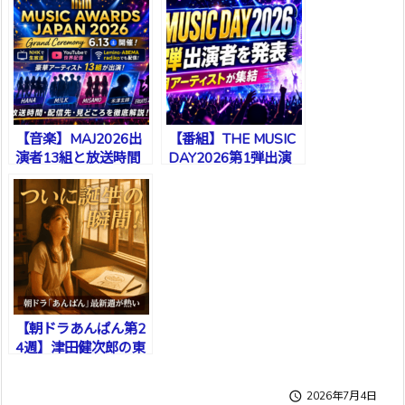
【音楽】MAJ2026出
【番組】THE MUSIC
演者13組と放送時間
DAY2026第1弾出演
者まとめ
【朝ドラあんぱん第2
4週】津田健次郎の東
海林が再登場！「誕
生」週で物語が加速

2026年7月4日