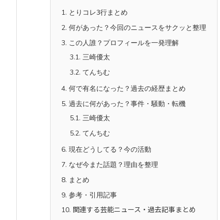
1.
とりコレ3行まとめ
2.
何があった？今回のニュースをサクッと整理
3.
この人誰？プロフィールを一発理解
3.1.
三崎優太
3.2.
てんちむ
4.
何で有名になった？過去の経歴まとめ
5.
過去に何があった？事件・騒動・転機
5.1.
三崎優太
5.2.
てんちむ
6.
現在どうしてる？今の活動
7.
なぜ今また話題？理由を整理
8.
まとめ
9.
参考・引用記事
10.
関連する芸能ニュース・過去記事まとめ