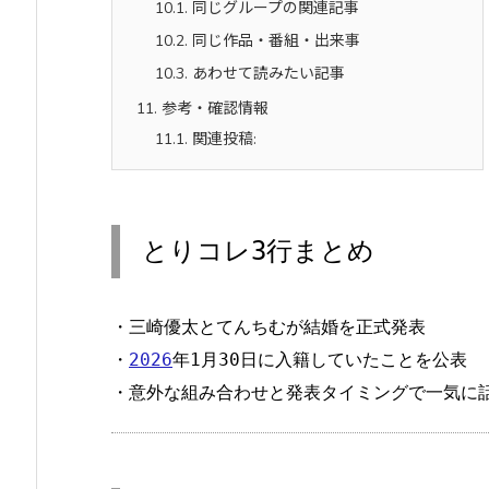
10.1.
同じグループの関連記事
10.2.
同じ作品・番組・出来事
10.3.
あわせて読みたい記事
11.
参考・確認情報
11.1.
関連投稿:
とりコレ3行まとめ
・
三崎優太
と
てんちむ
が結婚を正式発表
・
2026
年1月30日に入籍していたことを公表
・意外な組み合わせと発表タイミングで一気に