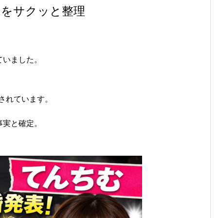
スをサクッと整理
ていました。
告されています。
事実と確定。