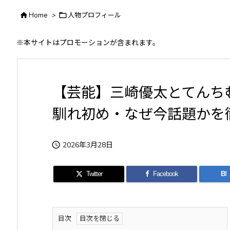

Home
>

人物プロフィール
※本サイトはプロモーションが含まれます。
【芸能】三崎優太とてんち
馴れ初め・なぜ今話題かを

2026年3月28日
Twitter
Facebook
B!
目次