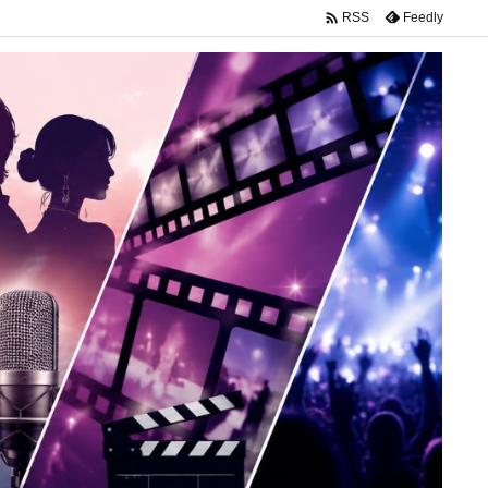

Feedly
RSS