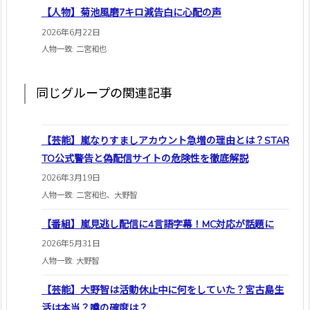
【人物】菊池風磨7キロ減告白に心配の声
2026年6月22日
人物一致: 二宮和也
同じグループの関連記事
【芸能】嵐なりすましアカウント急増の理由とは？STAR
TO公式警告と偽配信サイトの危険性を徹底解説
2026年3月19日
人物一致: 二宮和也、大野智
【番組】嵐見逃し配信に4言語字幕！MC対応が話題に
2026年5月31日
人物一致: 大野智
【芸能】大野智は活動休止中に何をしていた？宮古島生
活は本当？噂の確度は？