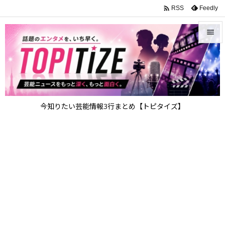

Feedly
RSS


メニュ

サイド

今知りたい芸能情報3行まとめ【トピタイズ】
前へ

次へ

検索