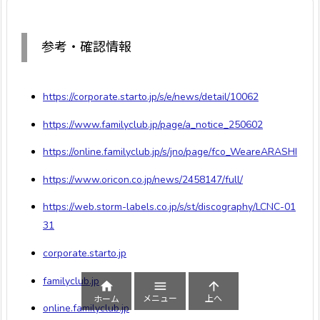
参考・確認情報
https://corporate.starto.jp/s/e/news/detail/10062
https://www.familyclub.jp/page/a_notice_250602
https://online.familyclub.jp/s/jno/page/fco_WeareARASHI
https://www.oricon.co.jp/news/2458147/full/
https://web.storm-labels.co.jp/s/st/discography/LCNC-01
31
corporate.starto.jp
familyclub.jp



メニュー
上へ
ホーム
online.familyclub.jp