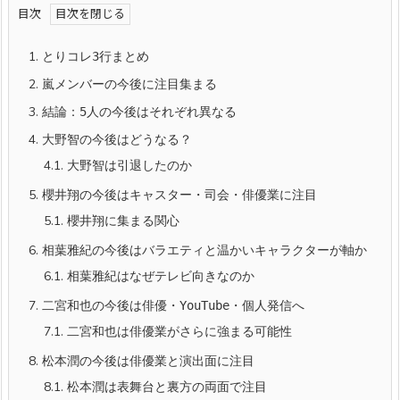
目次
1.
とりコレ3行まとめ
2.
嵐メンバーの今後に注目集まる
3.
結論：5人の今後はそれぞれ異なる
4.
大野智の今後はどうなる？
4.1.
大野智は引退したのか
5.
櫻井翔の今後はキャスター・司会・俳優業に注目
5.1.
櫻井翔に集まる関心
6.
相葉雅紀の今後はバラエティと温かいキャラクターが軸か
6.1.
相葉雅紀はなぜテレビ向きなのか
7.
二宮和也の今後は俳優・YouTube・個人発信へ
7.1.
二宮和也は俳優業がさらに強まる可能性
8.
松本潤の今後は俳優業と演出面に注目
8.1.
松本潤は表舞台と裏方の両面で注目