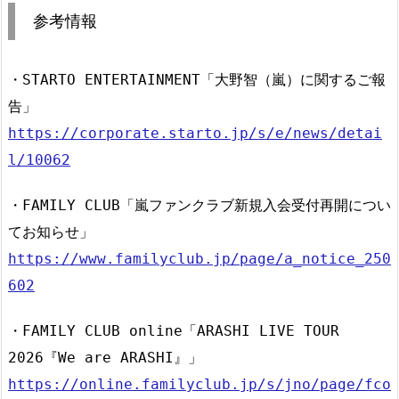
参考情報
・STARTO ENTERTAINMENT「大野智（嵐）に関するご報
告」
https://corporate.starto.jp/s/e/news/detai
l/10062
・FAMILY CLUB「嵐ファンクラブ新規入会受付再開につい
てお知らせ」
https://www.familyclub.jp/page/a_notice_250
602
・FAMILY CLUB online「ARASHI LIVE TOUR
2026『We are ARASHI』」
https://online.familyclub.jp/s/jno/page/fco