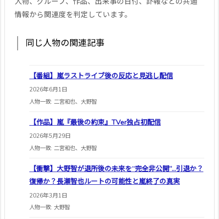
人物、グループ、作品、出来事の日付、訃報などの共通
情報から関連度を判定しています。
同じ人物の関連記事
【番組】嵐ラストライブ後の反応と見逃し配信
2026年6月1日
人物一致: 二宮和也、大野智
【作品】嵐『最後の約束』TVer独占初配信
2026年5月29日
人物一致: 二宮和也、大野智
【衝撃】大野智が退所後の未来を“完全非公開”…引退か？
復帰か？長瀬智也ルートの可能性と嵐終了の真実
2026年3月1日
人物一致: 大野智