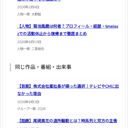
2026年3月4日
人物一致: 大野智
【人物】菊池風磨は何者？プロフィール・経歴・timeles
zでの活動休止から復帰まで徹底まとめ
2026年6月10日
人物一致: 二宮和也
同じ作品・番組・出来事
【芸能】株式会社嵐社長が語った選択｜テレビやCMに出
なかった理由
2026年6月3日
グループ一致: 2026
【話題】尾碕真花の退所騒動とは？時系列と双方の主張