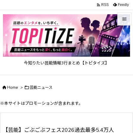

Feedly
RSS


メニュ

サイド

今知りたい芸能情報3行まとめ【トピタイズ】
前へ

次へ

Home
>

芸能ニュース

検索
※本サイトはプロモーションが含まれます。
【芸能】ごぶごぶフェス2026過去最多5.4万人