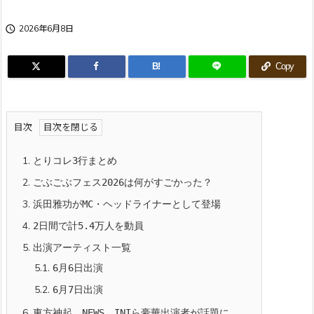

2026年6月8日
B!
Copy
目次
1.
とりコレ3行まとめ
2.
ごぶごぶフェス2026は何がすごかった？
3.
浜田雅功がMC・ヘッドライナーとして登場
4.
2日間で計5.4万人を動員
5.
出演アーティスト一覧
5.1.
6月6日出演
5.2.
6月7日出演
6.
東方神起、NEWS、INIら豪華出演者が話題に