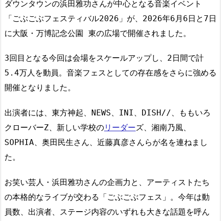
ダウンタウンの浜田雅功さんが中心となる音楽イベント
「ごぶごぶフェスティバル2026」が、2026年6月6日と7日
に大阪・万博記念公園 東の広場で開催されました。
3回目となる今回は会場をスケールアップし、2日間で計
5.4万人を動員。音楽フェスとしての存在感をさらに強める
開催となりました。
出演者には、東方神起、NEWS、INI、DISH//、ももいろ
クローバーZ、新しい学校の
リーダー
ズ、湘南乃風、
SOPHIA、奥田民生さん、近藤真彦さんらが名を連ねまし
た。
お笑い芸人・浜田雅功さんの企画力と、アーティストたち
の本格的なライブが交わる「ごぶごぶフェス」。今年は動
員数、出演者、ステージ内容のいずれも大きな話題を呼ん