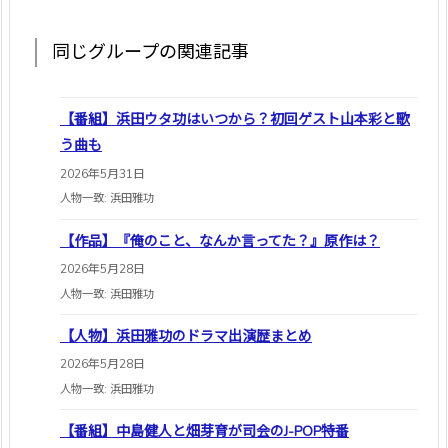
同じグループの関連記事
【番組】浜田ウタ功はいつから？初回ゲスト山本彩と歌
う曲も
2026年5月31日
人物一致: 浜田雅功
【作品】『俺のこと、なんか言ってた？』原作は？
2026年5月28日
人物一致: 浜田雅功
【人物】浜田雅功のドラマ出演歴まとめ
2026年5月28日
人物一致: 浜田雅功
【番組】中島健人と畑芽育が司会のJ-POP特番