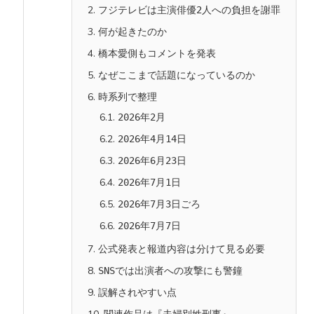
2.
フジテレビは主演俳優2人への負担を謝罪
3.
何が起きたのか
4.
橋本愛側もコメントを発表
5.
なぜここまで話題になっているのか
6.
時系列で整理
6.1.
2026年2月
6.2.
2026年4月14日
6.3.
2026年6月23日
6.4.
2026年7月1日
6.5.
2026年7月3日ごろ
6.6.
2026年7月7日
7.
公式発表と報道内容は分けて見る必要
8.
SNSでは出演者への攻撃にも警鐘
9.
誤解されやすい点
関連作品は『夫婦別姓刑事』