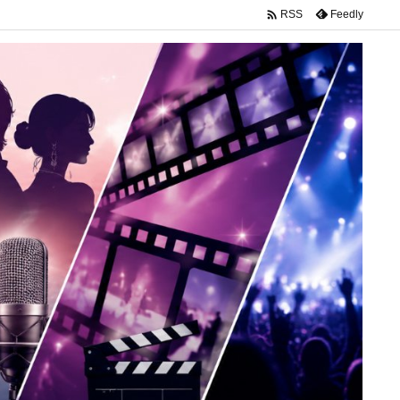

Feedly
RSS