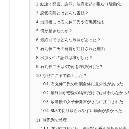
2.
結論：発言、謝罪、注意喚起が重なり騒動化
3.
恋愛病院とはどんな番組？
4.
出演者には石丸伸二氏や石黒英雄も
5.
何が起きたのか？
6.
最終回ではどんな展開があった？
7.
石丸伸二氏の発言が注目された理由
8.
出演女性の謝罪は誰がした？
9.
石丸伸二氏はXで何を呼びかけた？
10.
なぜここまで炎上した？
10.1.
石丸伸二氏の出演自体に意外性があった
10.2.
最終回が恋愛の結末だけでは終わらなかっ
10.3.
放送後の女子会発言がさらに注目された
10.4.
SNSで切り取られやすい場面が多かった
11.
時系列で整理
11.1.
2026年3月31日：ABEMAが番組情報を発表