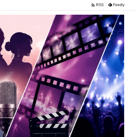

Feedly
RSS