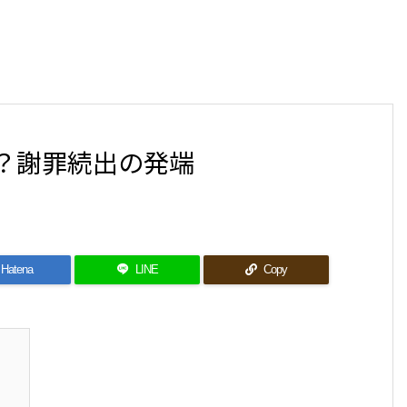
？謝罪続出の発端
Hatena
LINE
Copy