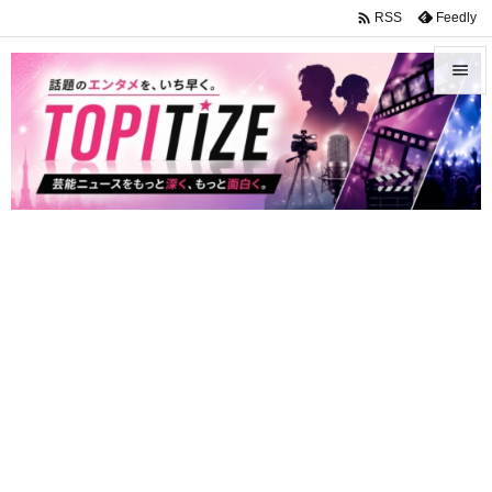

Feedly
RSS


メニュ

サイド

前へ

次へ

検索