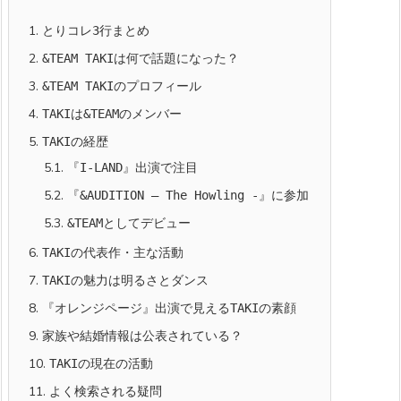
1.
とりコレ3行まとめ
2.
&TEAM TAKIは何で話題になった？
3.
&TEAM TAKIのプロフィール
4.
TAKIは&TEAMのメンバー
5.
TAKIの経歴
5.1.
『I-LAND』出演で注目
5.2.
『&AUDITION – The Howling -』に参加
5.3.
&TEAMとしてデビュー
6.
TAKIの代表作・主な活動
7.
TAKIの魅力は明るさとダンス
8.
『オレンジページ』出演で見えるTAKIの素顔
9.
家族や結婚情報は公表されている？
10.
TAKIの現在の活動
11.
よく検索される疑問