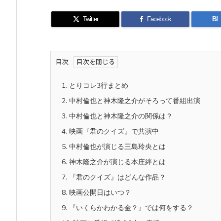
Twitter
Facebook
B!
目次
1.
とりコレ3行まとめ
2.
中村倫也と神木隆之介がそろって番組出演
3.
中村倫也と神木隆之介の関係は？
4.
映画『君のクイズ』で共演中
5.
中村倫也が演じる三島玲央とは
6.
神木隆之介が演じる本庄絆とは
7.
『君のクイズ』はどんな作品？
8.
映画公開日はいつ？
9.
『いくらかわかる金？』では何をする？