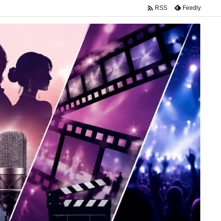

Feedly
RSS