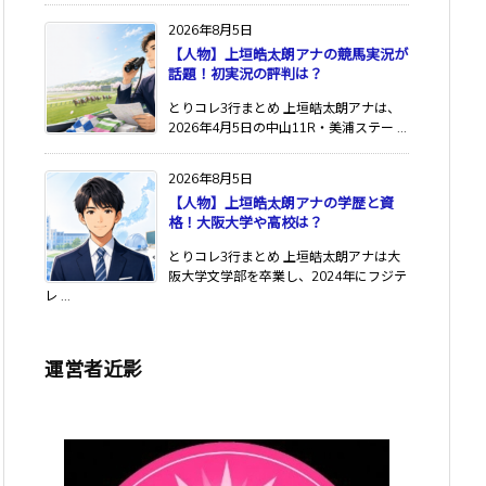
2026年8月5日
【人物】上垣皓太朗アナの競馬実況が
話題！初実況の評判は？
とりコレ3行まとめ 上垣皓太朗アナは、
2026年4月5日の中山11R・美浦ステー ...
2026年8月5日
【人物】上垣皓太朗アナの学歴と資
格！大阪大学や高校は？
とりコレ3行まとめ 上垣皓太朗アナは大
阪大学文学部を卒業し、2024年にフジテ
レ ...
運営者近影